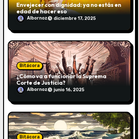
d
Envejecer con dignidad: ya no estás en
edad de hacer eso
a
Albornoz
diciembre 17, 2025
s
Bitácora
¿Cómo va a funcionar la Suprema
Corte de Justicia?
Albornoz
junio 16, 2025
Bitácora