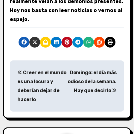
realmente veían a los demonios presentes.
Hoy nos basta con leer noticias o vernos al
espejo.
N
Creer en el mundo
Domingo: el día más
a
es una locura y
odioso de la semana.
v
deberían dejar de
Hay que decirlo
hacerlo
e
g
a