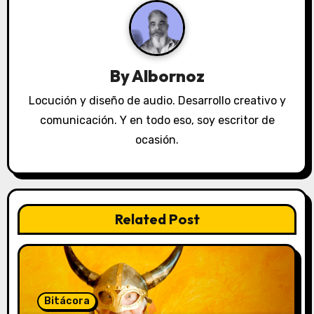
c
i
ó
By
Albornoz
n
Locución y diseño de audio. Desarrollo creativo y
comunicación. Y en todo eso, soy escritor de
d
ocasión.
e
e
n
Related Post
t
r
a
Bitácora