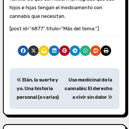
hijos e hijas tengan el medicamento con
cannabis que necesitan.
[post id=”6877″ titulo=”Más del tema:”]
N
Elán, la suerte y
Uso medicinal de la
a
yo. Una historia
cannabis: El derecho
v
personal (o varias)
a vivir sin dolor
e
g