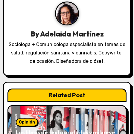
a
c
i
By
Adelaida Martínez
ó
Socióloga + Comunicóloga especialista en temas de
n
salud, regulación sanitaria y cannabis. Copywriter
de ocasión. Diseñadora de clóset.
d
e
e
Related Post
n
t
Opinión
r
Los libros de texto gratuitos y mi breve