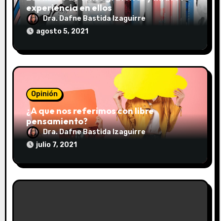
a
experiencia en ellos
Dra. Dafne Bastida Izaguirre
d
agosto 5, 2021
a
s
Opinión
¿A que nos referimos con libre
pensamiento?
Dra. Dafne Bastida Izaguirre
julio 7, 2021