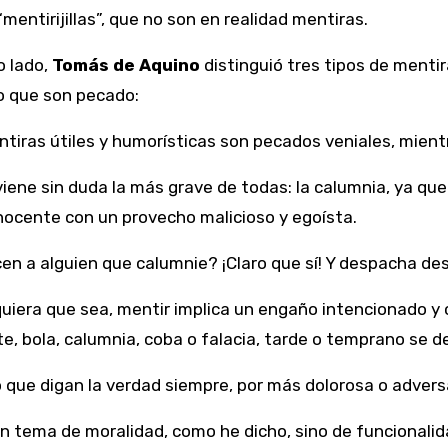
“mentirijillas”, que no son en realidad mentiras.
o lado,
Tomás de Aquino
distinguió tres tipos de mentira
o que son pecado:
tiras útiles y humorísticas son pecados veniales, mient
viene sin duda la más grave de todas: la calumnia, ya qu
nocente con un provecho malicioso y egoísta.
n a alguien que calumnie? ¡Claro que sí! Y despacha d
iera que sea, mentir implica un engaño intencionado y 
, bola, calumnia, coba o falacia, tarde o temprano se d
 que digan la verdad siempre, por más dolorosa o advers
n tema de moralidad, como he dicho, sino de funcionali