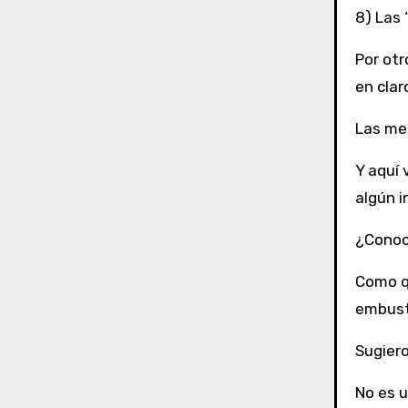
8) Las 
Por otr
en clar
Las men
Y aquí 
algún i
¿Conoce
Como qu
embuste
Sugiero
No es u