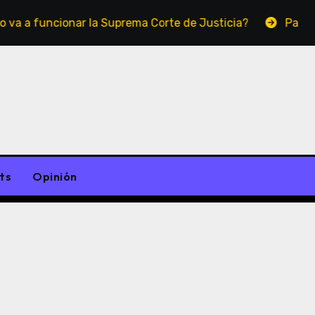
cionar la Suprema Corte de Justicia?
Padre no es el
ts
Opinión