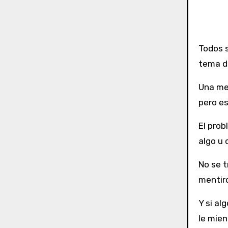
Todos
tema de
Una men
pero es
El prob
algo u 
No se t
mentiro
Y si al
le mien