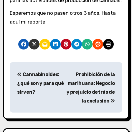
para las actividades de producción de cannabis.
Esperemos que no pasen otros 3 años. Hasta
aquí mi reporte.
N
Cannabinoides:
Prohibición de la
a
¿qué son y para qué
marihuana: Negocio
v
sirven?
y prejuicio detrás de
la exclusión
e
g
a