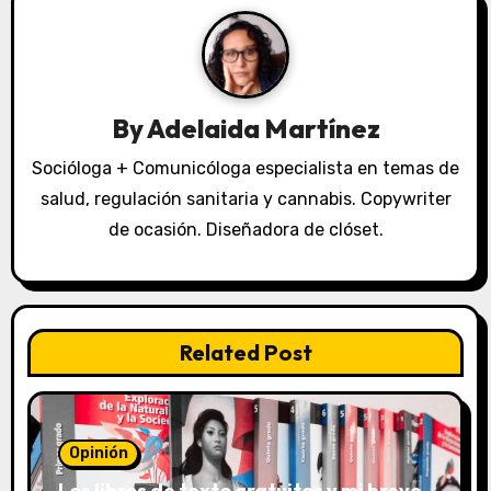
c
i
ó
By
Adelaida Martínez
n
Socióloga + Comunicóloga especialista en temas de
salud, regulación sanitaria y cannabis. Copywriter
d
de ocasión. Diseñadora de clóset.
e
e
n
Related Post
t
r
Opinión
a
Los libros de texto gratuitos y mi breve