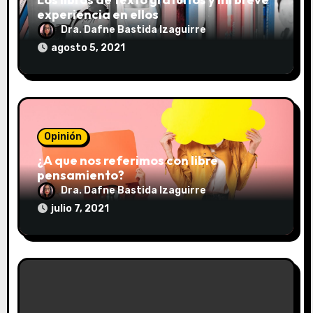
experiencia en ellos
d
Dra. Dafne Bastida Izaguirre
a
agosto 5, 2021
s
Opinión
¿A que nos referimos con libre
pensamiento?
Dra. Dafne Bastida Izaguirre
julio 7, 2021