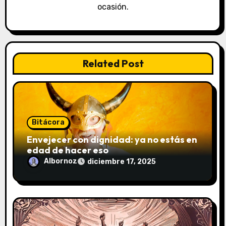
e
ocasión.
e
n
t
Related Post
r
a
d
Bitácora
Envejecer con dignidad: ya no estás en
a
edad de hacer eso
Albornoz
diciembre 17, 2025
s