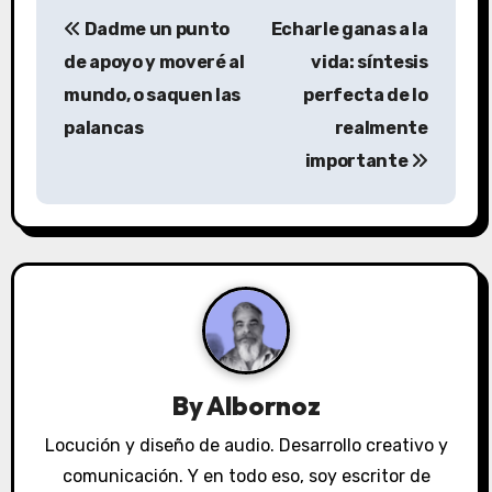
N
Dadme un punto
Echarle ganas a la
a
de apoyo y moveré al
vida: síntesis
v
mundo, o saquen las
perfecta de lo
palancas
realmente
e
importante
g
a
c
i
ó
n
By
Albornoz
d
Locución y diseño de audio. Desarrollo creativo y
comunicación. Y en todo eso, soy escritor de