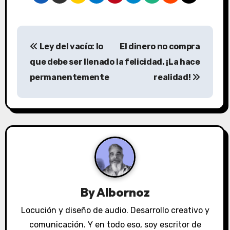
N
Ley del vacío: lo
El dinero no compra
a
que debe ser llenado
la felicidad. ¡La hace
v
permanentemente
realidad!
e
g
a
c
i
By
Albornoz
ó
Locución y diseño de audio. Desarrollo creativo y
n
comunicación. Y en todo eso, soy escritor de