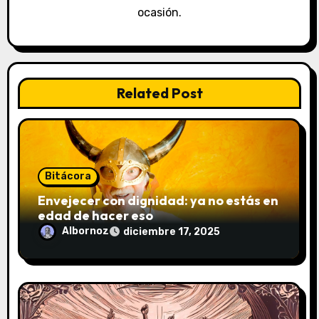
ocasión.
d
e
e
Related Post
n
t
r
Bitácora
a
Envejecer con dignidad: ya no estás en
edad de hacer eso
d
Albornoz
diciembre 17, 2025
a
s