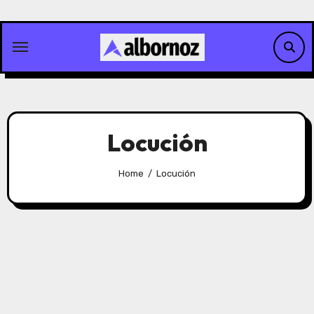
Skip
to
content
Locución
Home
Locución